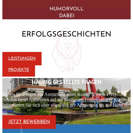
HUMORVOLL
DABEI
ERFOLGSGESCHICHTEN
LEISTUNGEN
PROJEKTE
HÄUFIG GESTELLTE FRAGEN
Haben Sie Fragen zur Anmietung eines Krane? Unsere FAQ-
Sektion bietet Antworten auf die häufigsten Fragen unserer Kunden.
Informieren Sie sich über alles, von der Anmietung bis zur Höhe der
Krane
.
JETZT BEWERBEN