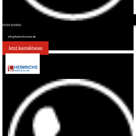
05295 9229002
info@heinrichs-kran.de
Jetzt kontaktieren