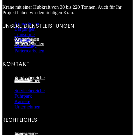
Kräne mit einer Hubkraft von 30 bis 220 Tonnen. Auch für Ihr
Projekt haben wir den richtigen Kran.
Kranarbeiten
UNSERE DIENSTLEISTUNGEN
Bergungen
Transporte
Kranarbeiten
Bergungen
Montage
Transporte
Montage
Demontage
Parterrearbeiten
Demontage
Parterrearbeiten
KONTAKT
Servicebereiche
Fuhrpark
Karriere
Unternehmen
Servicebereiche
Fuhrpark
Karriere
Unternehmen
RECHTLICHES
Impressum
Datenschutz