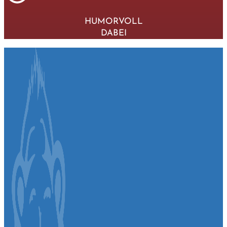
HUMORVOLL
DABEI