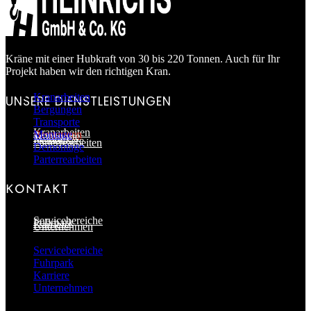
Kräne mit einer Hubkraft von 30 bis 220 Tonnen. Auch für Ihr
Projekt haben wir den richtigen Kran.
Kranarbeiten
UNSERE DIENSTLEISTUNGEN
Bergungen
Transporte
Kranarbeiten
Bergungen
Montage
Transporte
Montage
Demontage
Parterrearbeiten
Demontage
Parterrearbeiten
KONTAKT
Servicebereiche
Fuhrpark
Karriere
Unternehmen
Servicebereiche
Fuhrpark
Karriere
Unternehmen