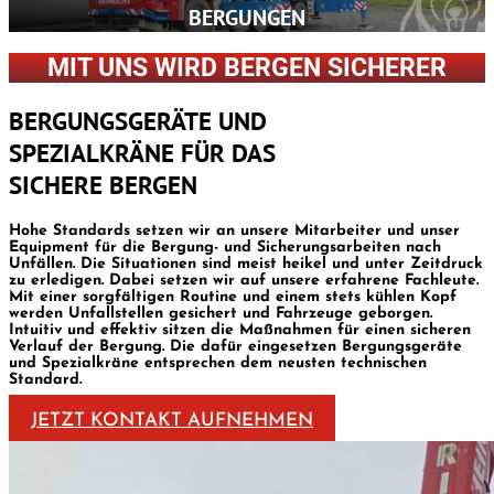
BERGUNGEN
MIT UNS WIRD BERGEN SICHERER
BERGUNGSGERÄTE UND
SPEZIALKRÄNE FÜR DAS
SICHERE BERGEN
Hohe Standards setzen wir an unsere Mitarbeiter und unser
Equipment für die Bergung- und Sicherungsarbeiten nach
Unfällen. Die Situationen sind meist heikel und unter Zeitdruck
zu erledigen. Dabei setzen wir auf unsere erfahrene Fachleute.
Mit einer sorgfältigen Routine und einem stets kühlen Kopf
werden Unfallstellen gesichert und Fahrzeuge geborgen.
Intuitiv und effektiv sitzen die Maßnahmen für einen sicheren
Verlauf der Bergung. Die dafür eingesetzen Bergungsgeräte
und Spezialkräne entsprechen dem neusten technischen
Standard.
JETZT KONTAKT AUFNEHMEN