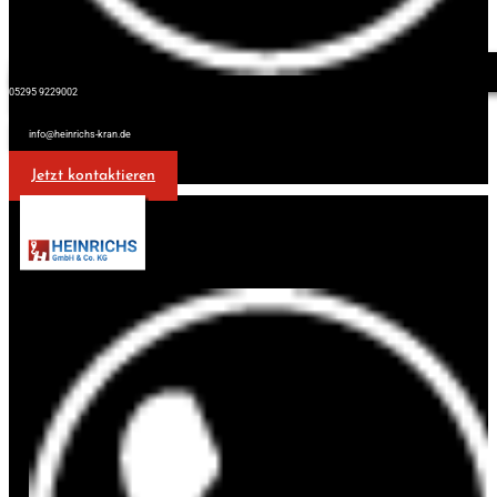
05295 9229002
info@heinrichs-kran.de
Jetzt kontaktieren