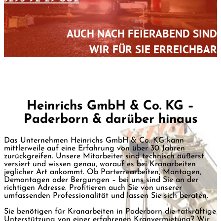
AUCH NACH FEIERABEND SIND
WIR FÜR SIE ERREICHBAR
Heinrichs GmbH & Co. KG –
Paderborn & darüber hinaus
Das Unternehmen Heinrichs GmbH & Co. KG kann
mittlerweile auf eine Erfahrung von über 30 Jahren
zurückgreifen. Unsere Mitarbeiter sind technisch äußerst
versiert und wissen genau, worauf es bei Kranarbeiten
jeglicher Art ankommt. Ob Parterrearbeiten, Montagen,
Demontagen oder Bergungen – bei uns sind Sie an der
richtigen Adresse. Profitieren auch Sie von unserer
umfassenden Professionalität und lassen Sie sich beraten.
Sie benötigen für Kranarbeiten in Paderborn die tatkräftige
Unterstützung von einer erfahrenen Kranvermietung? Wir