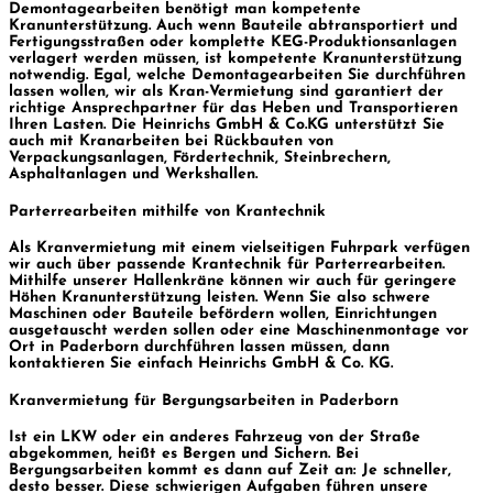
Demontagearbeiten benötigt man kompetente
Kranunterstützung. Auch wenn Bauteile abtransportiert und
Fertigungsstraßen oder komplette KEG-Produktionsanlagen
verlagert werden müssen, ist kompetente Kranunterstützung
notwendig. Egal, welche Demontagearbeiten Sie durchführen
lassen wollen, wir
als Kran-Vermietung
sind garantiert der
richtige Ansprechpartner
für das Heben und Transportieren
Ihren Lasten
. Die Heinrichs GmbH & Co.KG unterstützt Sie
auch mit Kranarbeiten bei Rückbauten von
Verpackungsanlagen, Fördertechnik, Steinbrechern,
Asphaltanlagen und Werkshallen.
Parterrearbeiten mithilfe von Krantechnik
Als Kranvermietung mit einem vielseitigen Fuhrpark verfügen
wir auch über passende Krantechnik für Parterrearbeiten.
Mithilfe unserer Hallenkräne können wir auch für geringere
Höhen Kranunterstützung leisten. Wenn Sie also schwere
Maschinen oder Bauteile befördern wollen, Einrichtungen
ausgetauscht werden sollen oder eine Maschinenmontage vor
Ort in Paderborn durchführen lassen müssen, dann
kontaktieren Sie einfach Heinrichs GmbH & Co. KG.
Kranvermietung für Bergungsarbeiten in Paderborn
Ist ein LKW oder ein anderes Fahrzeug von der Straße
abgekommen, heißt es Bergen und Sichern. Bei
Bergungsarbeiten kommt es dann auf Zeit an: Je schneller,
desto besser. Diese schwierigen Aufgaben führen unsere