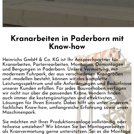
Kranarbeiten in Paderborn mit
Know-how
Heinrichs GmbH & Co. KG ist Ihr Ansprechpartner für
Kranarbeiten, Parterrearbeiten, Montagen, Demontagen
und Bergungen in Paderborn.
Unsere Vermietung, mit
modernem Fuhrpark
, der aus verschiedenen Krangrößen
und -modellen besteht, können wir
das komplette
Leistungsspektrum
und alle Anforderungen und Bedürfnisse
unserer Kunden erfüllen. Für jedes Bauvorhaben verfügen
wir nicht nur über die passenden Kräne, sondern finden
auch immer die kostengünstigsten und effektivsten
Lösungen für
Ihren Einsatz
. Dabei hilft uns unter anderem
fachliches Know-how, umfangreiche Erfahrung
sowie unser
Maschinenpark
.
Sie möchten mit Ihrer Produktionsanlage vollständig oder
teilweise umziehen? Wir können Sie bei Montagearbeiten
als Kranvermietung gerne unterstützen. Sei es die Montage