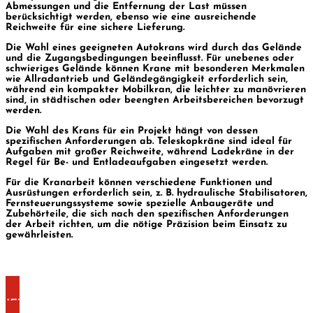
Abmessungen und die Entfernung der Last müssen
berücksichtigt werden, ebenso wie eine ausreichende
Reichweite für eine sichere Lieferung.
Die Wahl eines geeigneten Autokrans wird durch das Gelände
und die Zugangsbedingungen beeinflusst. Für unebenes oder
schwieriges Gelände können Krane mit besonderen Merkmalen
wie Allradantrieb und Geländegängigkeit erforderlich sein,
während ein kompakter Mobilkran, die leichter zu manövrieren
sind, in städtischen oder beengten Arbeitsbereichen bevorzugt
werden.
Die Wahl des Krans für ein Projekt hängt von dessen
spezifischen Anforderungen ab. Teleskopkräne sind ideal für
Aufgaben mit großer Reichweite, während Ladekräne in der
Regel für Be- und Entladeaufgaben eingesetzt werden.
Für die Kranarbeit können verschiedene Funktionen und
Ausrüstungen erforderlich sein, z. B. hydraulische Stabilisatoren,
Fernsteuerungssysteme sowie spezielle Anbaugeräte und
Zubehörteile, die sich nach den spezifischen Anforderungen
der Arbeit richten, um die nötige Präzision beim Einsatz zu
gewährleisten.
JETZT KONTAKT AUFNEHMEN