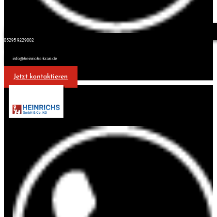
05295 9229002
info@heinrichs-kran.de
Jetzt kontaktieren