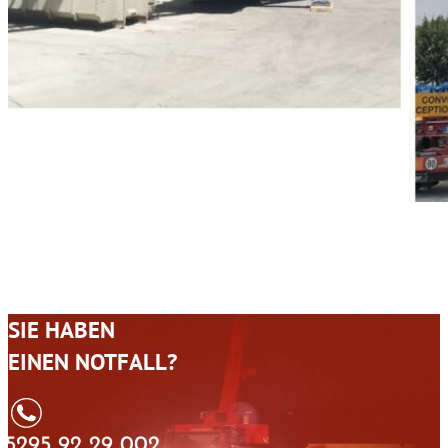
SIE HABEN
EINEN NOTFALL?
05295 92 29 002